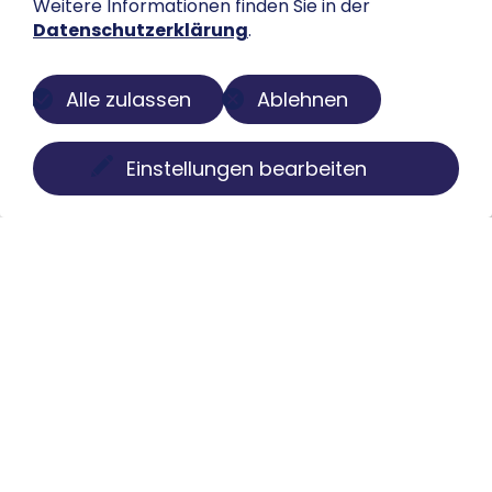
Weitere Informationen finden Sie in der
Datenschutzerklärung
.
Alle zulassen
Ablehnen
Einstellungen bearbeiten
Über uns
Der Buch-Salon ist eine digitale Plattform zur
Präsentation privater Sammlungen. Wir machen
Bücher, Faksimiles, Münzen und Globen sichtbar, ohne
Besitz oder Kontrolle aus der Hand zu geben. Struktur,
Pflege und Darstellung übernehmen wir individuell,
diskret und mit kuratorischem Anspruch.