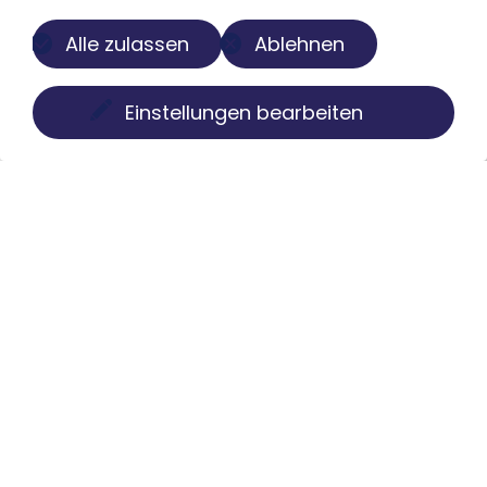
Alle zulassen
Ablehnen
Einstellungen bearbeiten
Über uns
Der Buch-Salon ist eine digitale Plattform zur
Präsentation privater Sammlungen. Wir machen
Bücher, Faksimiles, Münzen und Globen sichtbar, ohne
Besitz oder Kontrolle aus der Hand zu geben. Struktur,
Pflege und Darstellung übernehmen wir individuell,
diskret und mit kuratorischem Anspruch.
Menü