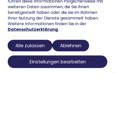
führen diese Informationen möglicherweise mit
weiteren Daten zusammen, die Sie ihnen
bereitgestellt haben oder die sie im Rahmen
Ihrer Nutzung der Dienste gesammelt haben.
Weitere Informationen finden Sie in der
Datenschutzerklärung
.
Alle zulassen
Ablehnen
Einstellungen bearbeiten
Über uns
Der Buch-Salon ist eine digitale Plattform zur
Präsentation privater Sammlungen. Wir machen
Bücher, Faksimiles, Münzen und Globen sichtbar, ohne
Besitz oder Kontrolle aus der Hand zu geben. Struktur,