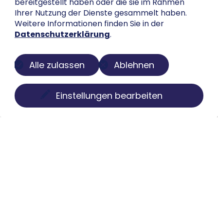
bereitgestellt haben oder die sie im Rahmen
Ihrer Nutzung der Dienste gesammelt haben.
Weitere Informationen finden Sie in der
Datenschutzerklärung
.
Alle zulassen
Ablehnen
Einstellungen bearbeiten
Über uns
Der Buch-Salon ist eine digitale Plattform zur
Präsentation privater Sammlungen. Wir machen
Bücher, Faksimiles, Münzen und Globen sichtbar, ohne
Besitz oder Kontrolle aus der Hand zu geben. Struktur,
Pflege und Darstellung übernehmen wir individuell,
diskret und mit kuratorischem Anspruch.