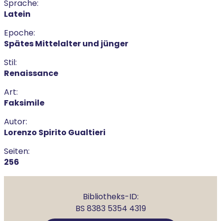
Sprache:
Latein
Epoche:
Spätes Mittelalter und jünger
Stil:
Renaissance
Art:
Faksimile
Autor:
Lorenzo Spirito Gualtieri
Seiten:
256
Bibliotheks-ID:
BS 8383 5354 4319