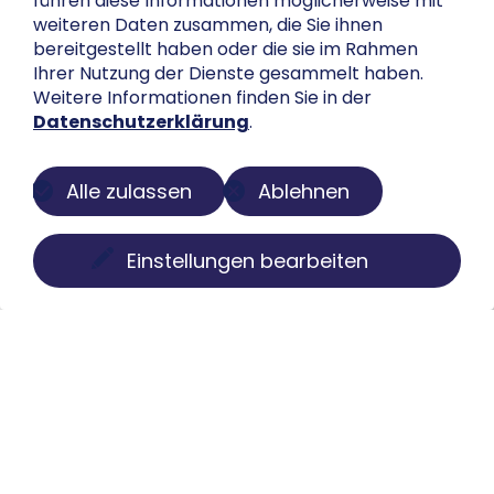
führen diese Informationen möglicherweise mit
weiteren Daten zusammen, die Sie ihnen
bereitgestellt haben oder die sie im Rahmen
Ihrer Nutzung der Dienste gesammelt haben.
Weitere Informationen finden Sie in der
Datenschutzerklärung
.
Alle zulassen
Ablehnen
Einstellungen bearbeiten
Über uns
Der Buch-Salon ist eine digitale Plattform zur
Präsentation privater Sammlungen. Wir machen
Bücher, Faksimiles, Münzen und Globen sichtbar, ohne
Besitz oder Kontrolle aus der Hand zu geben. Struktur,
Pflege und Darstellung übernehmen wir individuell,