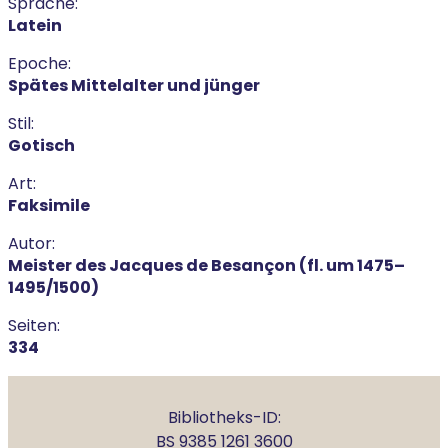
Sprache:
Latein
Epoche:
Spätes Mittelalter und jünger
Stil:
Gotisch
Art:
Faksimile
Autor:
Meister des Jacques de Besançon (fl. um 1475–
1495/1500)
Seiten:
334
Bibliotheks-ID:
BS 9385 1261 3600