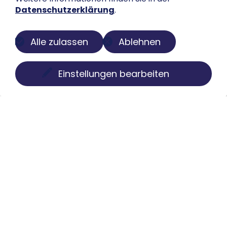
Datenschutzerklärung
.
Alle zulassen
Ablehnen
Einstellungen bearbeiten
Über uns
Der Buch-Salon ist eine digitale Plattform zur
Präsentation privater Sammlungen. Wir machen
Bücher, Faksimiles, Münzen und Globen sichtbar, ohne
Besitz oder Kontrolle aus der Hand zu geben. Struktur,
Pflege und Darstellung übernehmen wir individuell,
diskret und mit kuratorischem Anspruch.