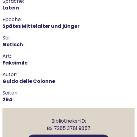
Sprache:
Latein
Epoche:
Spätes Mittelalter und jünger
Stil:
Gotisch
Art:
Faksimile
Autor:
Guido delle Colonne
Seiten:
294
Bibliotheks-ID:
BS 7285 3781 9857