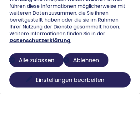
führen diese Informationen möglicherweise mit
weiteren Daten zusammen, die Sie ihnen
bereitgestellt haben oder die sie im Rahmen
Ihrer Nutzung der Dienste gesammelt haben.
Weitere Informationen finden Sie in der
Datenschutzerklärung
.
Alle zulassen
Ablehnen
Einstellungen bearbeiten
Über uns
Der Buch-Salon ist eine digitale Plattform zur
Präsentation privater Sammlungen. Wir machen
Bücher, Faksimiles, Münzen und Globen sichtbar, ohne
Besitz oder Kontrolle aus der Hand zu geben. Struktur,