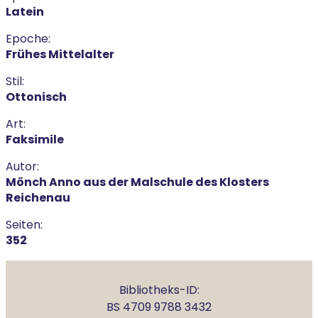
Latein
Epoche:
Frühes Mittelalter
Stil:
Ottonisch
Art:
Faksimile
Autor:
Mönch Anno aus der Malschule des Klosters
Reichenau
Seiten:
352
Bibliotheks-ID:
BS 4709 9788 3432