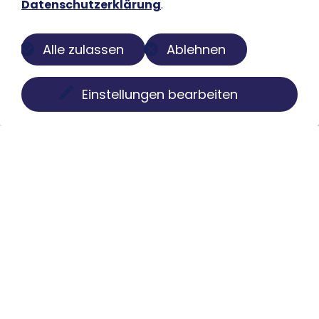
Datenschutzerklärung
.
Alle zulassen
Ablehnen
Einstellungen bearbeiten
Über uns
Der Buch-Salon ist eine digitale Plattform zur
Präsentation privater Sammlungen. Wir machen
Bücher, Faksimiles, Münzen und Globen sichtbar, ohne
Besitz oder Kontrolle aus der Hand zu geben. Struktur,
Pflege und Darstellung übernehmen wir individuell,
diskret und mit kuratorischem Anspruch.
Menü