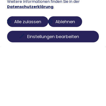
Weitere Informationen finden Sie in der
Datenschutzerklärung
.
Alle zulassen
Ablehnen
Einstellungen bearbeiten
Über uns
Der Buch-Salon ist eine digitale Plattform zur
Präsentation privater Sammlungen. Wir machen
Bücher, Faksimiles, Münzen und Globen sichtbar, ohne
Besitz oder Kontrolle aus der Hand zu geben. Struktur,
Pflege und Darstellung übernehmen wir individuell,
diskret und mit kuratorischem Anspruch.