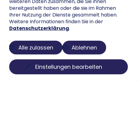
weiteren Daten zusammen, die Sie ihnen
bereitgestellt haben oder die sie im Rahmen
Ihrer Nutzung der Dienste gesammelt haben.
Weitere Informationen finden Sie in der
Datenschutzerklärung
.
Alle zulassen
Ablehnen
Einstellungen bearbeiten
Über uns
Der Buch-Salon ist eine digitale Plattform zur
Präsentation privater Sammlungen. Wir machen
Bücher, Faksimiles, Münzen und Globen sichtbar, ohne
Besitz oder Kontrolle aus der Hand zu geben. Struktur,
Pflege und Darstellung übernehmen wir individuell,