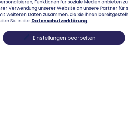
sonalisieren, Funktionen für soziale Medien anbieten zu 
hrer Verwendung unserer Website an unsere Partner für 
mit weiteren Daten zusammen, die Sie ihnen bereitgestel
Datenschutzerklärung
den Sie in der
.
Einstellungen bearbeiten
Menü
Rechtliche
Über uns
Impressu
Service
Datenschu
Kontakt
F.A.Q.
Showroom