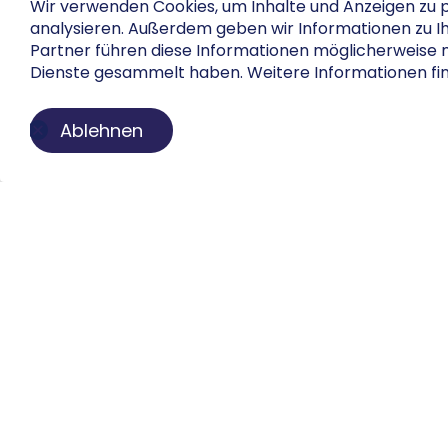
Wir verwenden Cookies, um Inhalte und Anzeigen zu per
analysieren. Außerdem geben wir Informationen zu I
Partner führen diese Informationen möglicherweise 
Dienste gesammelt haben. Weitere Informationen fin
Ablehnen
Über uns
Der Buch-Salon ist eine digitale Plattform zur
Präsentation privater Sammlungen. Wir machen
Bücher, Faksimiles, Münzen und Globen sichtbar,
ohne Besitz oder Kontrolle aus der Hand zu geben.
Struktur, Pflege und Darstellung übernehmen wir
individuell, diskret und mit kuratorischem Anspruch.