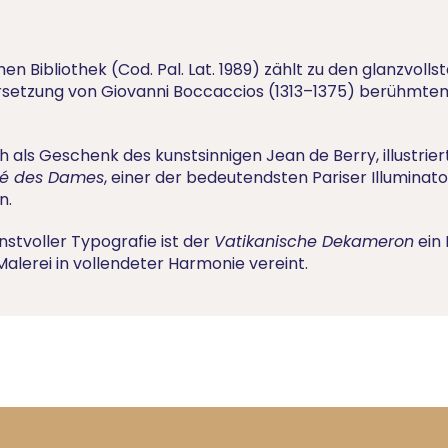
en Bibliothek (Cod. Pal. Lat. 1989) zählt zu den glanzvo
Übersetzung von Giovanni Boccaccios (1313–1375) berühmt
als Geschenk des kunstsinnigen Jean de Berry, illustriert
ité des Dames
, einer der bedeutendsten Pariser Illumina
n.
nstvoller Typografie ist der
Vatikanische Dekameron
ein 
Malerei in vollendeter Harmonie vereint.