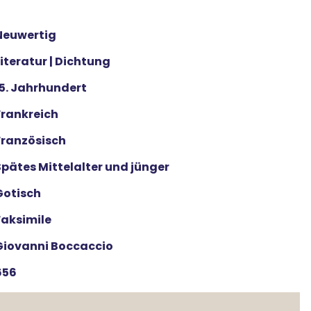
Neuwertig
Literatur | Dichtung
15. Jahrhundert
Frankreich
Französisch
Spätes Mittelalter und jünger
Gotisch
Faksimile
Giovanni Boccaccio
656