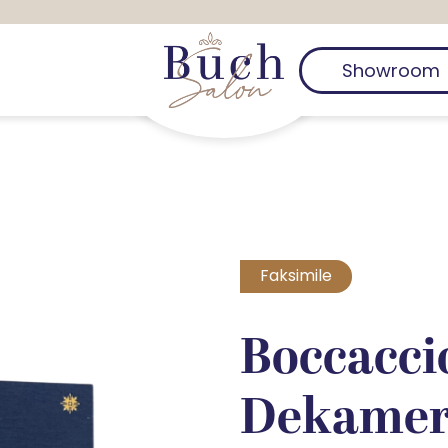
Showroom
Faksimile
Boccacci
Dekame