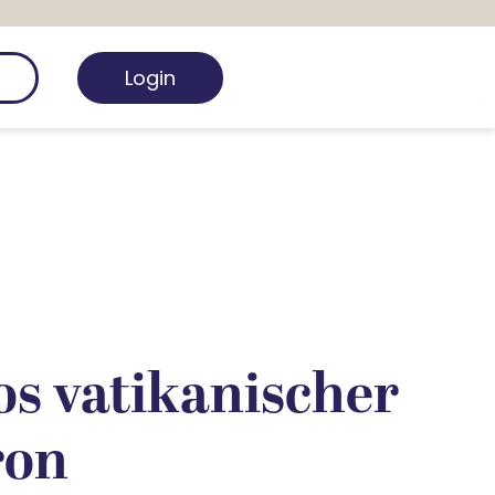
Login
os vatikanischer
ron